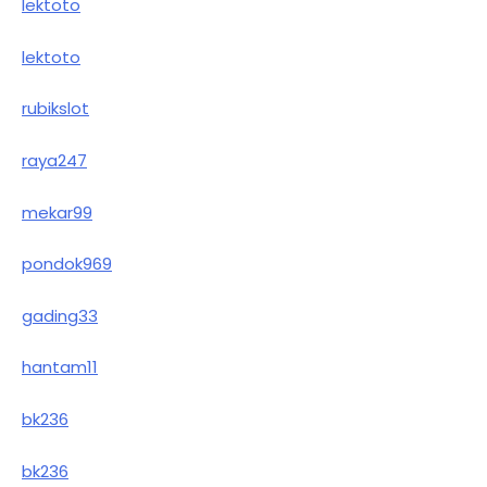
lektoto
lektoto
rubikslot
raya247
mekar99
pondok969
gading33
hantam11
bk236
bk236