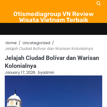
Skip
to
Otismediagroup VN Review
content
Wisata Vietnam Terbaik
Home
Uncategorized
Jelajah Ciudad Bolívar dan Warisan Kolonialnya
Jelajah Ciudad Bolívar dan Warisan
Kolonialnya
January 17, 2026
by
admin