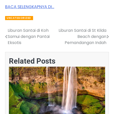
BACA SELENGKAPNYA DI…
UNCATEGORIZED
Liburan Santai di Koh
Liburan Santai di St Kilda
Post
Samui dengan Pantai
Beach dengan
navigation
Eksotis
Pemandangan Indah
Related Posts