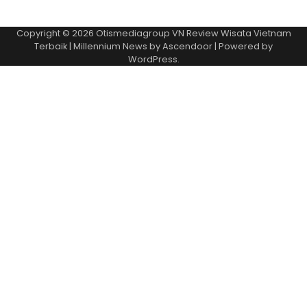
Copyright © 2026
Otismediagroup VN Review Wisata Vietnam
Terbaik
| Millennium News by
Ascendoor
| Powered by
WordPress
.